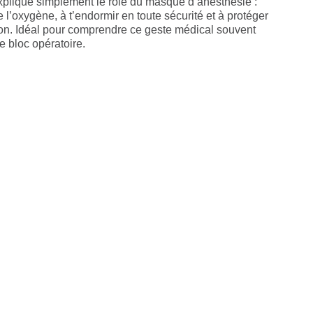
explique simplement le rôle du masque d’anesthésie :
e l’oxygène, à t’endormir en toute sécurité et à protéger
tion. Idéal pour comprendre ce geste médical souvent
e bloc opératoire.