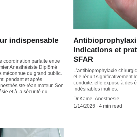
eur indispensable
Antibioprophylaxie
indications et pr
SFAR
e coordination parfaite entre
irmier Anesthésiste Diplômé
L’antibioprophylaxie chirurgic
is méconnue du grand public.
elle réduit significativement l
nt, pendant et après
conduite, elle expose à des é
 anesthésiste-réanimateur. Son
indésirables inutiles.
ie et à la sécurité du
Dr.Kamel.Anesthesie
1/14/2026
4 min read