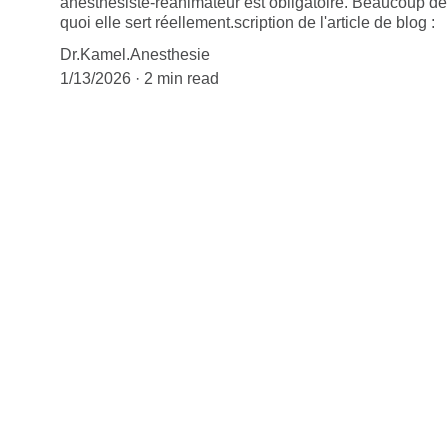
anesthésiste-réanimateur est obligatoire. Beaucoup d
quoi elle sert réellement.scription de l'article de blog :
Dr.Kamel.Anesthesie
1/13/2026
2 min read