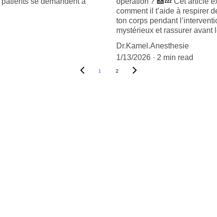
e patients se demandent à
opération ? 🏥💤 Cet article 
comment il t’aide à respirer d
ton corps pendant l’interven
mystérieux et rassurer avant l
Dr.Kamel.Anesthesie
1/13/2026
2 min read
1
2