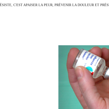
É
SISTE, C'EST APAISER LA PEUR, PR
É
VENIR LA DOULEUR ET PR
É
S