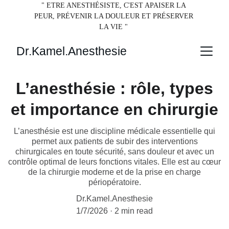
" ETRE ANESTH
É
SISTE, C'EST APAISER LA 
PEUR, PR
É
VENIR LA DOULEUR ET PR
É
SERVER 
LA VIE " 
Dr.Kamel.Anesthesie
L’anesthésie : rôle, types
et importance en chirurgie
L’anesthésie est une discipline médicale essentielle qui
permet aux patients de subir des interventions
chirurgicales en toute sécurité, sans douleur et avec un
contrôle optimal de leurs fonctions vitales. Elle est au cœur
de la chirurgie moderne et de la prise en charge
périopératoire.
Dr.Kamel.Anesthesie
1/7/2026
2 min read